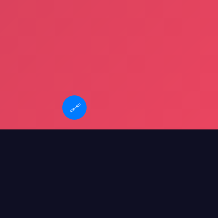
🔗
篮网vs步行者直播
新疆u18足球队
球队萨卡特
足球队系列
赛事预告
美国vs巴马拿
全运会天津足球队名单
2026年皇马vs勒沃库森相关赛事安排